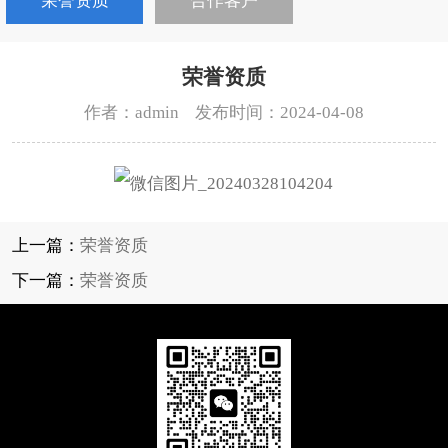
荣誉资质
合作客户
荣誉资质
作者：admin 发布时间：2024-04-08
上一篇：
荣誉资质
下一篇：
荣誉资质