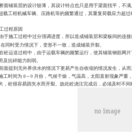
）桥面铺装层的设计较薄，其设计特点也只是用于梁面找平，不满
超载工程机械车辆、压路机等的频繁通过，其重复荷载应力超过
施工过程原因
由于施工过程中过分强调进度，所以造成铺装层和梁板间的连接
，在同时受力情况下，变形不一致，造成铺装开裂。
）在砼运送过程中，由于运载车辆的频繁运行，使其铺装钢筋网
劳及抗碎能力削弱。
）前面提到无外界供水的情况下更易产生自收缩的情况发生，从
施工时间为 8～9 月份，气候干燥，气温高，太阳直射现象严重，
大，砼很容易因失水而开裂。故此砼浇注完成后，必须及时不间