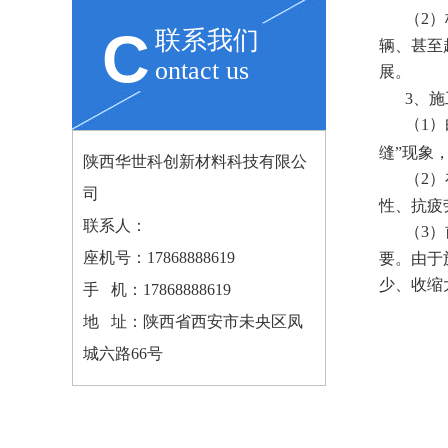
（2
C
联系我们
辆、甚至
ontact us
展。
3、
（
）
1
缝”现象
陕西华世科创新材料科技有限公
（2
司
性、抗疲
联系人：
（3
要。由于
座机号：
17868888619
少、收缩
手 机：17868888619
地 址：陕西省西安市未央区凤
城六路66号