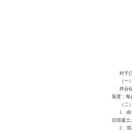
对于
（一
拌合
落度；每
（二
1、
旧混凝土
2、