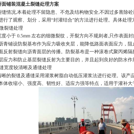
桥面铺装混凝土裂缝处理方案
裂缝情况,本着处理不留隐患、不危及结构物安全,不因过多凿除砼
进行了观察、划分，采用“封灌结合”的方法进行处理。具体处理
细微裂缝处理
宽度小于 0.5mm 左右的细微裂纹，开裂方向不规则者,只作表
沥青铺设防裂基布作为应力吸收夹层，能降低路面表面应力，阻
面反射裂缝向沥青面层的传播。防裂基布是一种滚卷式聚丙烯隔
层应力和防止基层裂缝反射为主要目的，并且起到良好的防水作
裂缝宽度较清晰及通缝处理
清晰的裂缝及通缝采用灌浆树脂自动低压灌浆法进行处理。该产
本体收缩小、强度高、韧性好、适应力强等特点，适用于灌补大于 0