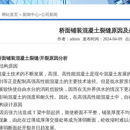
网站首页
新闻中心
公司新闻
：
>
>
桥面铺装混凝土裂缝原因及
作者：admin
发布时间：2024-04-09
点
桥面铺装混凝土裂缝/开裂原因分析
砼结构原因
混凝土技术的不断发展，高强、高性能混凝土是现今混凝土发展
剂等正是配制高强高性能混凝土的主要技术途径。但是低水胶质
展较快使自由水分的消耗也较快，因而在无外界供水的情况下更
影响混凝土的强度和耐久性。因此，在高强高性能混凝土中，自
结构设计原因
）因后张力法造成 T 梁中部起拱，致使桥面不平整，铺装厚度不
现象，由此在过薄或厚薄交接处将成为薄弱断面，砼收缩时难以
薄弱断面处开裂并日趋发展。