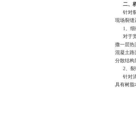
二、
针对
现场裂缝
1、
对于
撒一层热
混凝土路
分散结构
2、
针对
具有树脂