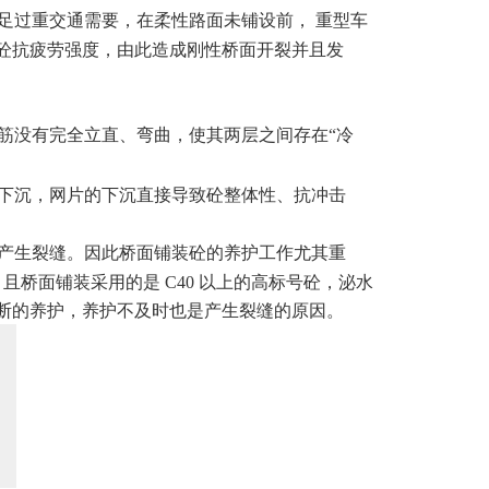
足过重交通需要，在柔性路面未铺设前， 重型车
砼抗疲劳强度，由此造成刚性桥面开裂并且发
筋没有完全立直、弯曲，使其两层之间存在“冷
片下沉，网片的下沉直接导致砼整体性、抗冲击
而产生裂缝。因此桥面铺装砼的养护工作尤其重
且桥面铺装采用的是 C40 以上的高标号砼，泌水
断的养护，养护不及时也是产生裂缝的原因。